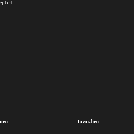
ptiert.
men
Branchen