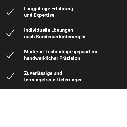
Langjährige Erfahrung
und Expertise
Individuelle Lösungen
nach Kundenanforderungen
Moderne Technologie gepaart mit
handwerklicher Präzision
Zuverlässige und
termingetreue Lieferungen
Maßgeschneiderte Komponenten
E-Mail
für den Anlagen- und Maschinenbau
Kontakt
Im dynamischen Feld des Maschinen- und