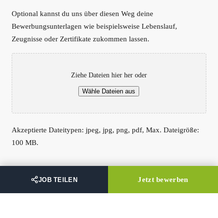
Optional kannst du uns über diesen Weg deine
Bewerbungsunterlagen wie beispielsweise Lebenslauf,
Zeugnisse oder Zertifikate zukommen lassen.
Ziehe Dateien hier her oder
Wähle Dateien aus
Akzeptierte Dateitypen: jpeg, jpg, png, pdf, Max. Dateigröße:
100 MB.
Einwilligung
(erforderlich)
Jetzt bewerben
JOB TEILEN
Ich bin damit einverstanden, dass mich die Firma Hennecke für
den weiteren Verlauf des Bewerbungsprozess kontaktiert.