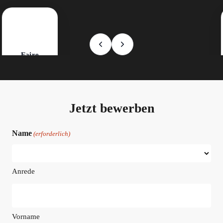
Bei uns profitierst du von geregelten Arbeitszeiten im Schichtbetrieb,
planbarer Freizeit und fairen Schichtzulagen.
Faire
Arbeitszeiten
Jetzt bewerben
Name
(erforderlich)
Anrede
Vorname