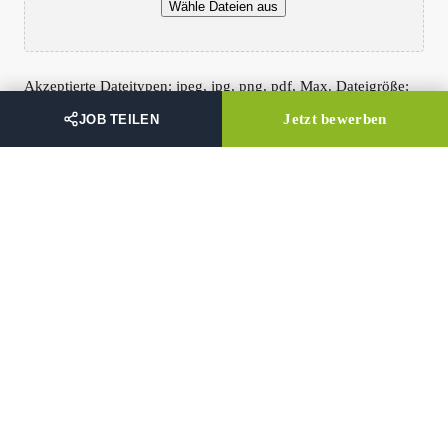
Wähle Dateien aus
Akzeptierte Dateitypen: jpeg, jpg, png, pdf, Max. Dateigröße:
100 MB.
Jetzt bewerben
JOB TEILEN
Einwilligung
(erforderlich)
Ich bin damit einverstanden, dass mich die Firma Hennecke für
den weiteren Verlauf des Bewerbungsprozess kontaktiert.
Datenschutz
(erforderlich)
Ich habe die
Datenschutzerklärung
gelesen und akzeptiert.